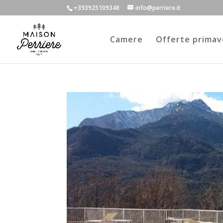
+393925109348
info@perriere.it
Camere
Offerte primav