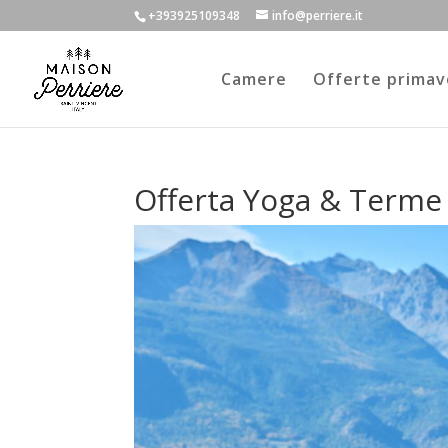
+393925109348
info@perriere.it
Camere
Offerte primav
Offerta Yoga & Terme