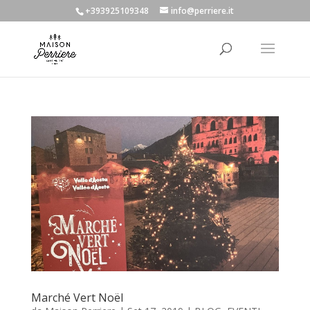
+393925109348
info@perriere.it
Marché Vert Noël