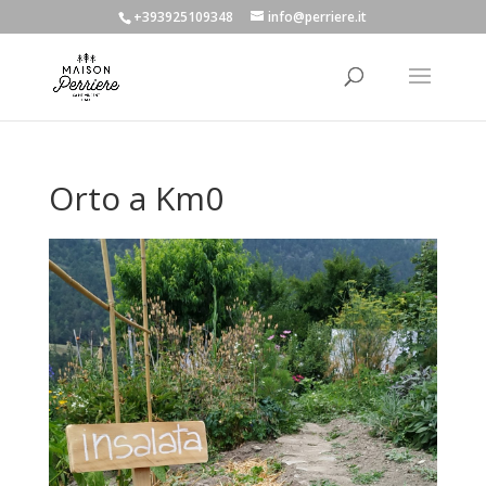
+393925109348
info@perriere.it
Orto a Km0